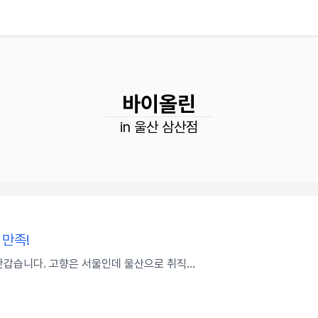
바이올린
in 울산 삼산점
 만족!
반갑습니다. 고향은 서울인데 울산으로 취직...