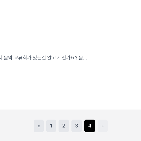
악 교류회가 있는걸 알고 계신가요? 음...
«
1
2
3
4
»